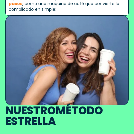
pasos
, como una máquina de café que convierte lo
complicado en simple:
N
U
E
S
T
R
O
M
É
T
O
D
O
E
S
T
R
E
L
L
A