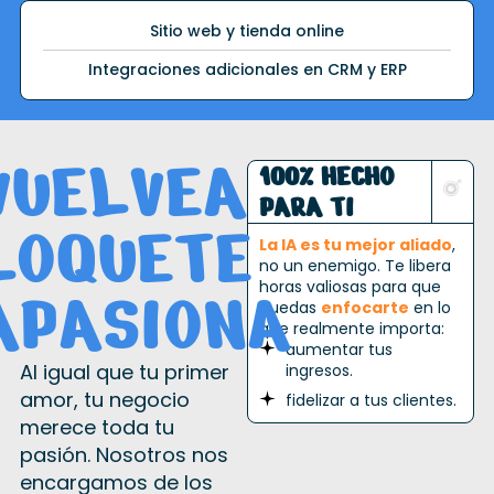
Sitio web y tienda online
Integraciones adicionales en CRM y ERP
V
U
E
L
V
E
A
100% HECHO
PARA TI
L
O
Q
U
E
T
E
La IA es tu mejor aliado
,
no un enemigo. Te libera
A
P
A
S
I
O
N
A
horas valiosas para que
puedas
enfocarte
en lo
que realmente importa:
aumentar tus
Al igual que tu primer
ingresos.
amor, tu negocio
fidelizar a tus clientes.
merece toda tu
pasión. Nosotros nos
encargamos de los