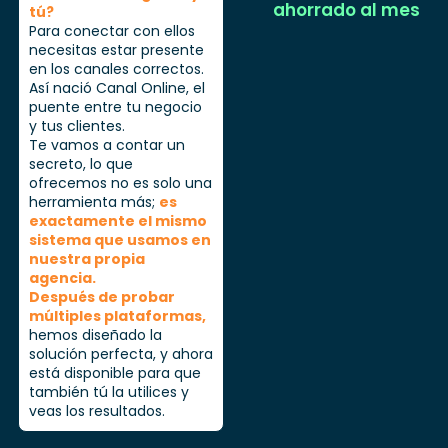
ahorrado al mes
tú?
Para conectar con ellos
necesitas estar presente
en los canales correctos.
Así nació Canal Online, el
puente entre tu negocio
y tus clientes.
Te vamos a contar un
secreto, lo que
ofrecemos no es solo una
herramienta más;
es
exactamente el mismo
sistema que usamos en
nuestra propia
agencia.
Después de probar
múltiples plataformas,
hemos diseñado la
solución perfecta, y ahora
está disponible para que
también tú la utilices y
veas los resultados.