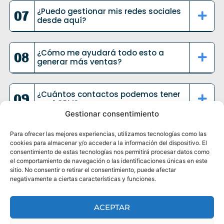
¿Puedo gestionar mis redes sociales
desde aquí?
¿Cómo me ayudará todo esto a
generar más ventas?
¿Cuántos contactos podemos tener
en el CRM?
Gestionar consentimiento
¿
N
o
s
t
o
m
a
m
o
s
Para ofrecer las mejores experiencias, utilizamos tecnologías como las
cookies para almacenar y/o acceder a la información del dispositivo. El
u
n
c
a
f
é
?
consentimiento de estas tecnologías nos permitirá procesar datos como
el comportamiento de navegación o las identificaciones únicas en este
sitio. No consentir o retirar el consentimiento, puede afectar
negativamente a ciertas características y funciones.
Nos encantaría conocerte y
saber cómo podemos hacer
que tu proyecto impacte.
ACEPTAR
CONTÁCTANOS