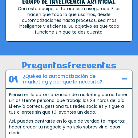
EQUIPO DE INTELIGENCIA ARTIFICIAL
Con este equipo, el futuro está asegurado. Ellos
hacen que todo lo que usamos, desde
automatizaciones hasta procesos, sea más
inteligente y eficiente. Su objetivo es que todo
funcione sin que te des cuenta.
P
r
e
g
u
n
t
a
s
f
r
e
c
u
e
n
t
e
s
¿Qué es la automatización de
marketing y por qué la necesito?
Piensa en la automatización de marketing como tener
un asistente personal que trabaja las 24 horas del día.
Él envía correos, gestiona tus redes sociales y sigue a
tus clientes sin que tú levantes un dedo.
Así, puedes centrarte en lo que de verdad te importa:
hacer crecer tu negocio y no solo sobrevivir al caos
diario.