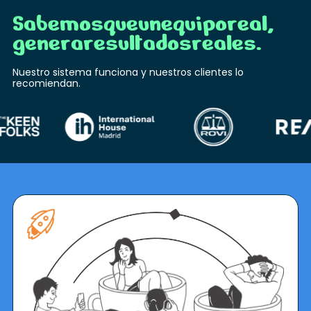
S
a
b
e
m
o
s
q
u
e
u
n
e
q
u
i
p
o
r
e
a
l
,
g
e
n
e
r
a
r
e
s
u
l
t
a
d
o
s
r
e
a
l
e
s
.
Nuestro sistema funciona y nuestros clientes lo
recomiendan.