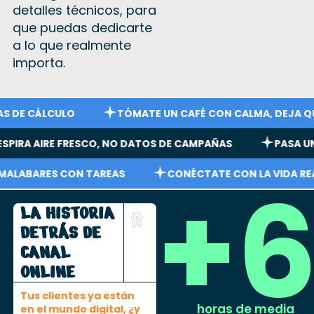
detalles técnicos, para
que puedas dedicarte
a lo que realmente
importa.
DE CÁLCULO
TÓMATE UN CAFÉ CON CALMA, DEJA QUE LO
RESPIRA AIRE FRESCO, NO DATOS DE CAMPAÑAS
PASA 
+
ABARES CON TAREAS
CONÉCTATE CON LA VIDA REAL, 
LA HISTORIA
DETRÁS DE
CANAL
ONLINE
Tus clientes ya están
horas de media
en el mundo digital, ¿y