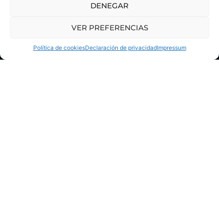
info@canalonline.es
DENEGAR
+34 916 595 605
VER PREFERENCIAS
SÍGUENOS
Política de cookies
Declaración de privacidad
Impressum
Mantente en contacto
mark@canalonline.es
+34 916 595 605
¿Tienes dudas?
Prueba gratis
Política de Cookies
Aviso legal
Política de Privacidad
Copyright Canal Online 2024