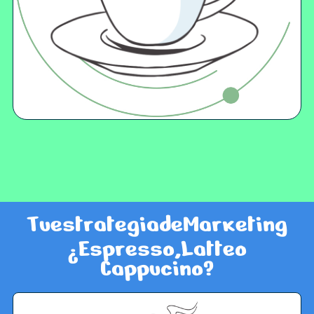
T
u
e
s
t
r
a
t
e
g
i
a
d
e
M
a
r
k
e
t
i
n
g
¿
E
s
p
r
e
s
s
o
,
L
a
t
t
e
o
C
a
p
p
u
c
i
n
o
?