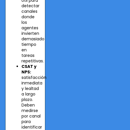
Útil para
detectar
canales
donde
los
agentes
invierten
demasiado
tiempo
en
tareas
repetitivas.
CSAT y
NPS:
satisfacción
inmediata
y lealtad
a largo
plazo.
Deben
medirse
por canal
para
identificar