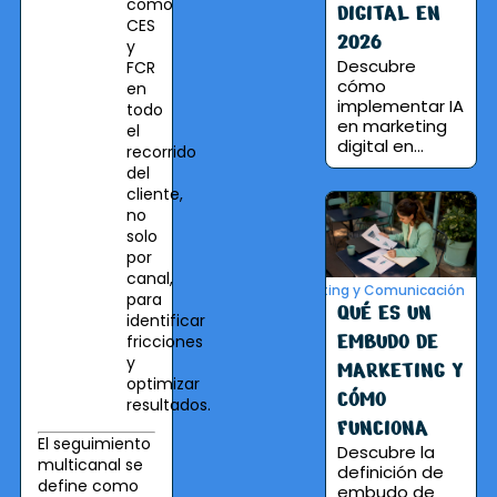
como
DIGITAL EN
CES
2026
y
Descubre
FCR
cómo
en
implementar IA
todo
en marketing
el
digital en...
recorrido
del
cliente,
no
solo
por
canal,
Marketing y Comunicación
para
QUÉ ES UN
identificar
EMBUDO DE
fricciones
y
MARKETING Y
optimizar
CÓMO
resultados.
FUNCIONA
El seguimiento
Descubre la
multicanal se
definición de
define como
embudo de