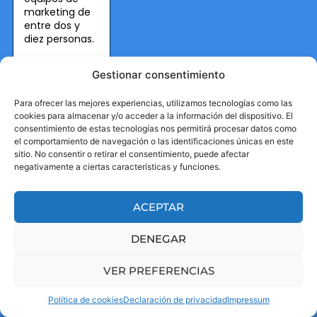
marketing de
entre dos y
diez personas.
¿Cuáles
Gestionar consentimiento
son
Para ofrecer las mejores experiencias, utilizamos tecnologías como las
las
cookies para almacenar y/o acceder a la información del dispositivo. El
consentimiento de estas tecnologías nos permitirá procesar datos como
mejores
el comportamiento de navegación o las identificaciones únicas en este
sitio. No consentir o retirar el consentimiento, puede afectar
prácticas
negativamente a ciertas características y funciones.
para
ACEPTAR
implementar
DENEGAR
esta
VER PREFERENCIAS
estrategia?
Política de cookies
Declaración de privacidad
Impressum
Implementar