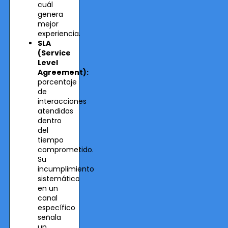
cuál
genera
mejor
experiencia.
SLA
(Service
Level
Agreement):
porcentaje
de
interacciones
atendidas
dentro
del
tiempo
comprometido.
Su
incumplimiento
sistemático
en un
canal
específico
señala
un