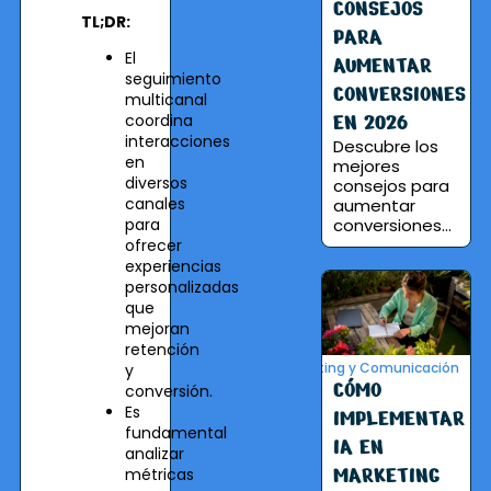
CONSEJOS
TL;DR:
PARA
El
AUMENTAR
seguimiento
CONVERSIONES
multicanal
EN 2026
coordina
interacciones
Descubre los
en
mejores
diversos
consejos para
canales
aumentar
para
conversiones...
ofrecer
experiencias
personalizadas
que
mejoran
retención
Marketing y Comunicación
y
CÓMO
conversión.
Es
IMPLEMENTAR
fundamental
IA EN
analizar
MARKETING
métricas