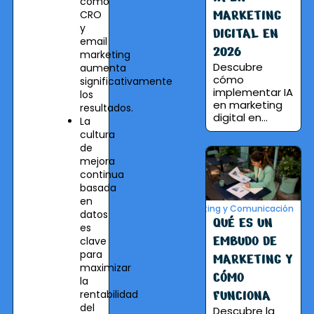
como
MARKETING
CRO
y
DIGITAL EN
email
2026
marketing
Descubre
aumenta
cómo
significativamente
implementar IA
los
en marketing
resultados.
digital en...
La
cultura
de
mejora
continua
basada
en
Marketing y Comunicación
datos
QUÉ ES UN
es
EMBUDO DE
clave
para
MARKETING Y
maximizar
CÓMO
la
FUNCIONA
rentabilidad
del
Descubre la