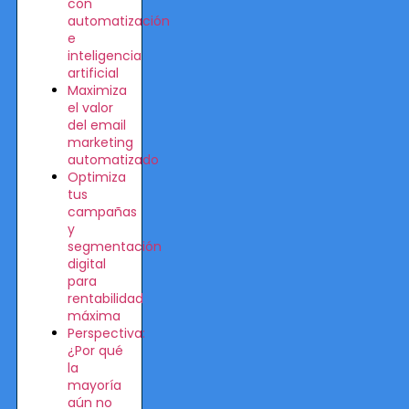
con
automatización
e
inteligencia
artificial
Maximiza
el valor
del email
marketing
automatizado
Optimiza
tus
campañas
y
segmentación
digital
para
rentabilidad
máxima
Perspectiva:
¿Por qué
la
mayoría
aún no