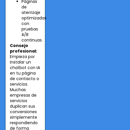
Páginas
de
aterrizaje
optimizadas
con
pruebas
A/B
continuas.
Consejo
profesional:
Empieza por
instalar un
chatbot con IA
en tu página
de contacto o
servicios.
Muchas
empresas de
servicios
duplican sus
conversiones
simplemente
respondiendo
de forma