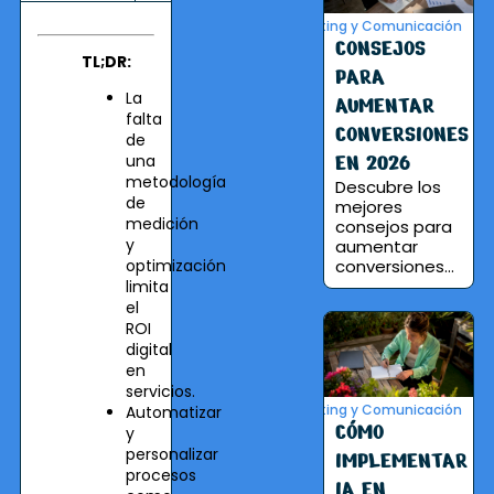
Marketing y Comunicación
CONSEJOS
TL;DR:
PARA
La
AUMENTAR
falta
CONVERSIONES
de
EN 2026
una
metodología
Descubre los
de
mejores
medición
consejos para
y
aumentar
optimización
conversiones...
limita
el
ROI
digital
en
servicios.
Marketing y Comunicación
Automatizar
CÓMO
y
personalizar
IMPLEMENTAR
procesos
IA EN