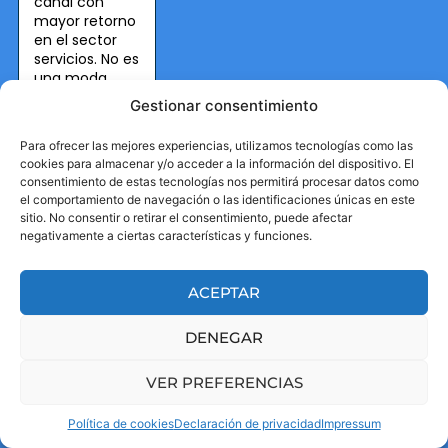
canal con
mayor retorno
en el sector
servicios. No es
una moda
pasada: es una
Gestionar consentimiento
herramienta
que, bien
Para ofrecer las mejores experiencias, utilizamos tecnologías como las
ejecutada,
cookies para almacenar y/o acceder a la información del dispositivo. El
genera
consentimiento de estas tecnologías nos permitirá procesar datos como
resultados
el comportamiento de navegación o las identificaciones únicas en este
consistentes.
sitio. No consentir o retirar el consentimiento, puede afectar
negativamente a ciertas características y funciones.
El 63% del
email
marketing en
ACEPTAR
B2B ya está
automatizado,
DENEGAR
y no es
casualidad. Los
flujos
VER PREFERENCIAS
automatizados
permiten
Política de cookies
Declaración de privacidad
Impressum
mantener una