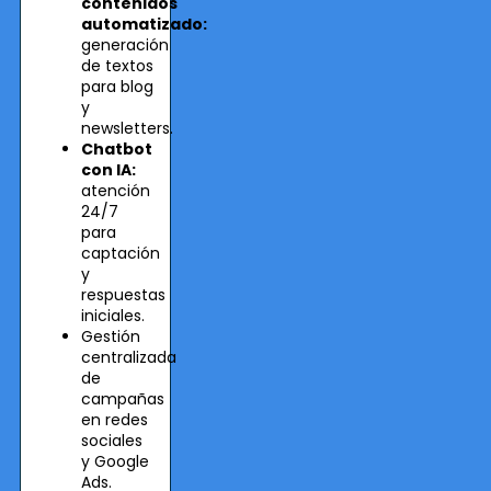
contenidos
automatizado:
generación
de textos
para blog
y
newsletters.
Chatbot
con IA:
atención
24/7
para
captación
y
respuestas
iniciales.
Gestión
centralizada
de
campañas
en redes
sociales
y Google
Ads.