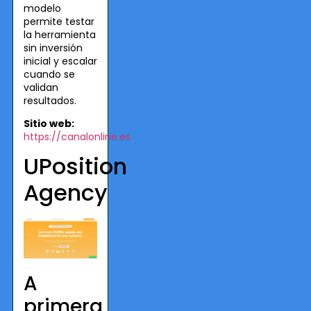
modelo
permite testar
la herramienta
sin inversión
inicial y escalar
cuando se
validan
resultados.
Sitio web:
https://canalonline.es
UPosition
Agency
A
primera