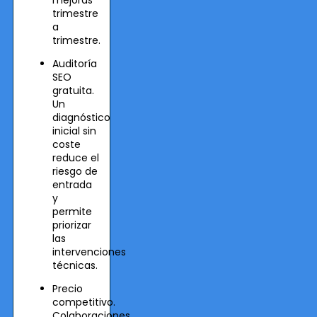
mejoras
trimestre
a
trimestre.
Auditoría
SEO
gratuita.
Un
diagnóstico
inicial sin
coste
reduce el
riesgo de
entrada
y
permite
priorizar
las
intervenciones
técnicas.
Precio
competitivo.
Colaboraciones