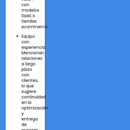
con
modelos
SaaS o
tiendas
ecommerce.
Equipo
con
experiencia.
Mencionan
relaciones
a largo
plazo
con
clientes,
lo que
sugiere
continuidad
en la
optimización
y
entrega
de