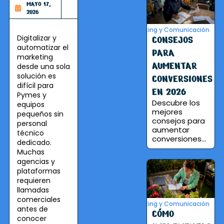
MAYO 17,
2026
Marketing y Comunicación
Digitalizar y
CONSEJOS
automatizar el
PARA
marketing
AUMENTAR
desde una sola
solución es
CONVERSIONES
difícil para
EN 2026
Pymes y
Descubre los
equipos
mejores
pequeños sin
consejos para
personal
aumentar
técnico
conversiones...
dedicado.
Muchas
agencias y
plataformas
requieren
llamadas
comerciales
Marketing y Comunicación
antes de
CÓMO
conocer