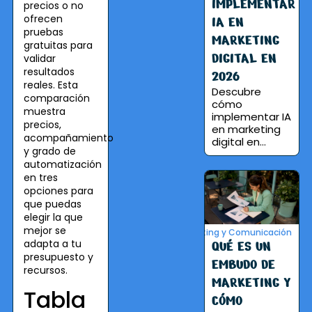
IMPLEMENTAR
precios o no
ofrecen
IA EN
pruebas
MARKETING
gratuitas para
DIGITAL EN
validar
resultados
2026
reales. Esta
Descubre
comparación
cómo
muestra
implementar IA
precios,
en marketing
acompañamiento
digital en...
y grado de
automatización
en tres
opciones para
que puedas
elegir la que
mejor se
Marketing y Comunicación
adapta a tu
QUÉ ES UN
presupuesto y
EMBUDO DE
recursos.
MARKETING Y
Tabla
CÓMO