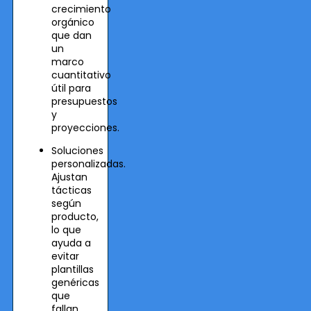
crecimiento
orgánico
que dan
un
marco
cuantitativo
útil para
presupuestos
y
proyecciones.
Soluciones
personalizadas.
Ajustan
tácticas
según
producto,
lo que
ayuda a
evitar
plantillas
genéricas
que
fallan