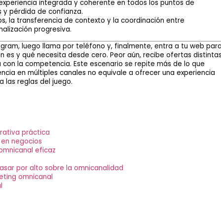
experiencia integrada y coherente en todos los puntos de
s y pérdida de confianza.
s, la transferencia de contexto y la coordinación entre
nalización progresiva.
agram, luego llama por teléfono y, finalmente, entra a tu web par
én es y qué necesita desde cero. Peor aún, recibe ofertas distinta
 con la competencia. Este escenario se repite más de lo que
encia en múltiples canales no equivale a ofrecer una experiencia
 las reglas del juego.
rativa práctica
 en negocios
omnicanal eficaz
asar por alto sobre la omnicanalidad
eting omnicanal
l