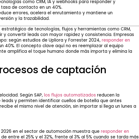
ecnologías como CRM, IA y webhooks para responder y
a tasa de contacto en un 40%.
duce errores, acelera el enrutamiento y mantiene un
rsión y la trazabilidad.
 estratégico de tecnologías, flujos y herramientas como CRM,
uir y convertir leads con mayor rapidez y consistencia. Empresas
po: según estudios de Upliora y Forrester 2024,
responder en
n 40%. El concepto clave aquí no es reemplazar al equipo
gente amplifica el toque humano donde más importa y elimina la
procesos de captación
velocidad. Según SAP,
los flujos automatizados
reducen la
 leads y permiten identificar cuellos de botella que antes
cibe el mismo nivel de atención, sin importar si llega un lunes a
 2026 en el sector de automoción muestra que
responder en
de entre el 25% y el 32%, frente al 3% al 5% cuando se tarda más