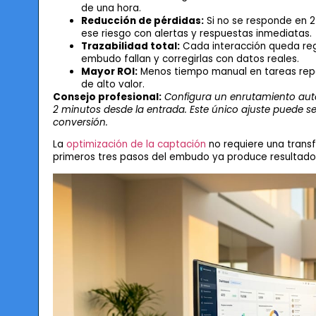
de una hora.
Reducción de pérdidas:
Si no se responde en 24
ese riesgo con alertas y respuestas inmediatas.
Trazabilidad total:
Cada interacción queda regi
embudo fallan y corregirlas con datos reales.
Mayor ROI:
Menos tiempo manual en tareas repet
de alto valor.
Consejo profesional:
Configura un enrutamiento aut
2 minutos desde la entrada. Este único ajuste puede 
conversión.
La
optimización de la captación
no requiere una trans
primeros tres pasos del embudo ya produce resultados