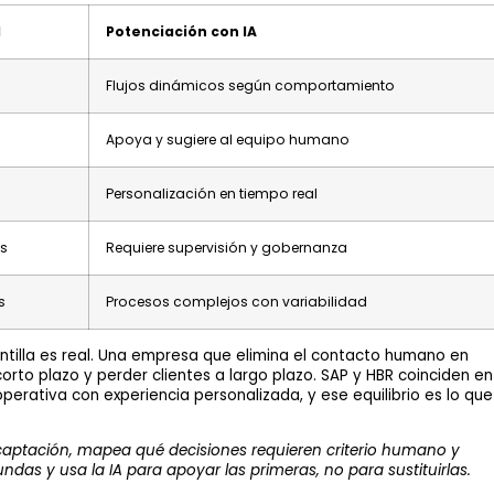
l
Potenciación con IA
Flujos dinámicos según comportamiento
Apoya y sugiere al equipo humano
Personalización en tiempo real
s
Requiere supervisión y gobernanza
s
Procesos complejos con variabilidad
antilla es real. Una empresa que elimina el contacto humano en
orto plazo y perder clientes a largo plazo. SAP y HBR coinciden en
perativa con experiencia personalizada, y ese equilibrio es lo que
captación, mapea qué decisiones requieren criterio humano y
as y usa la IA para apoyar las primeras, no para sustituirlas.