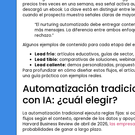
precios tres veces en una semana, esa señal activa a
descargó un ebook. La clave está en distinguir entre lea
cuando el prospecto muestra señales claras de mayor 
“El nurturing automatizado debe entregar cont
más mensajes. La diferencia entre ambos enfoque
rechazo.”
Algunos ejemplos de contenido para cada etapa del 
Lead frío:
artículos educativos, guías de sector,
Lead tibio:
comparativas de soluciones, webinars
Lead caliente:
demos personalizadas, propuestas
Para profundizar en cómo diseñar estos flujos, el artí
una guía práctica con ejemplos reales.
Automatización tradici
con IA: ¿cuál elegir?
La automatización tradicional ejecuta reglas fijas: si o
flujos según el contexto, aprende de los datos y apoy
Harvard Business Review de abril de 2026,
las empresa
probabilidades de ganar a largo plazo.