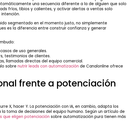
utomáticamente una secuencia diferente a la de alguien que solo
ds fríos, tibios y calientes, y activar alertas a ventas solo
intención.
enido segmentado en el momento justo, no simplemente
s es la diferencia entre construir confianza y generar
embudo:
 casos de uso generales.
, testimonios de clientes.
, llamadas directas del equipo comercial.
culo sobre
nutrir leads con automatización
de Canalonline ofrece
onal frente a potenciación
curre X, hacer Y. La potenciación con IA, en cambio, adapta los
a la toma de decisiones del equipo humano. Según un artículo de
s que eligen potenciación
sobre automatización pura tienen más