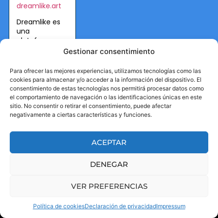
dreamlike.art
Dreamlike es
una
plataforma
para artistas
Gestionar consentimiento
digitales que
te permite
Para ofrecer las mejores experiencias, utilizamos tecnologías como las
crear pinturas
cookies para almacenar y/o acceder a la información del dispositivo. El
originales.
consentimiento de estas tecnologías nos permitirá procesar datos como
el comportamiento de navegación o las identificaciones únicas en este
sitio. No consentir o retirar el consentimiento, puede afectar
negativamente a ciertas características y funciones.
ACEPTAR
DENEGAR
VER PREFERENCIAS
Mantente en contacto
Política de cookies
Declaración de privacidad
Impressum
mark@canalonline.es