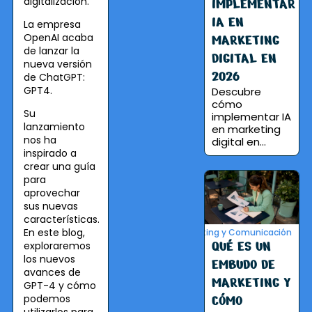
digitalización.
IMPLEMENTAR
IA EN
La empresa
OpenAI acaba
MARKETING
de lanzar la
DIGITAL EN
nueva versión
2026
de ChatGPT:
GPT4.
Descubre
cómo
Su
implementar IA
lanzamiento
en marketing
nos ha
digital en...
inspirado a
crear una guía
para
aprovechar
sus nuevas
características.
En este blog,
Marketing y Comunicación
QUÉ ES UN
exploraremos
los nuevos
EMBUDO DE
avances de
MARKETING Y
GPT-4 y cómo
CÓMO
podemos
utilizarlos para