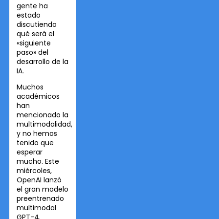
gente ha
estado
discutiendo
qué será el
«siguiente
paso» del
desarrollo de la
IA.
Muchos
académicos
han
mencionado la
multimodalidad,
y no hemos
tenido que
esperar
mucho. Este
miércoles,
OpenAI lanzó
el gran modelo
preentrenado
multimodal
GPT-4.