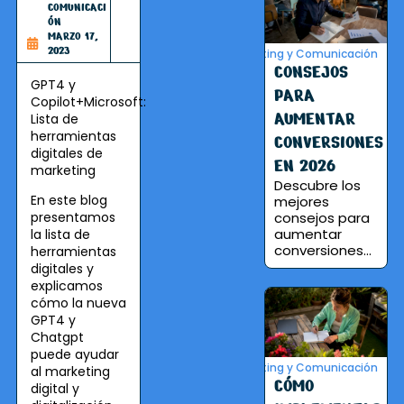
COMUNICACI
ÓN
MARZO 17,
2023
Marketing y Comunicación
CONSEJOS
GPT4 y
PARA
Copilot+Microsoft:
AUMENTAR
Lista de
herramientas
CONVERSIONES
digitales de
EN 2026
marketing
Descubre los
En este blog
mejores
presentamos
consejos para
aumentar
la lista de
conversiones...
herramientas
digitales y
explicamos
cómo la nueva
GPT4 y
Chatgpt
puede ayudar
Marketing y Comunicación
al marketing
CÓMO
digital y