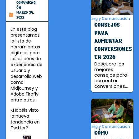
COMUNICACI
ÓN
MARZO 24,
2023
Marketing y Comunicación
CONSEJOS
En este blog
PARA
presentamos
AUMENTAR
la lista de
herramientas
CONVERSIONES
digitales para
EN 2026
los diseños de
Descubre los
experiencia de
mejores
usuario y
consejos para
desarrollo web
aumentar
como
conversiones...
Midjourney y
Adobe Firefly
entre otros.
¿Habéis visto
la nueva
tendencia en
Marketing y Comunicación
Twitter?
CÓMO