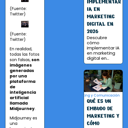
IMPLEMENTAR
IA EN
(Fuente:
Twitter)
MARKETING
DIGITAL EN
2026
(Fuente:
Descubre
Twitter)
cómo
implementar IA
En realidad,
en marketing
todas las fotos
digital en...
son falsas,
son
imágenes
generadas
por una
plataforma
de
inteligencia
Marketing y Comunicación
artificial
QUÉ ES UN
llamada
EMBUDO DE
Midjourney
.
MARKETING Y
Midjourney es
CÓMO
una