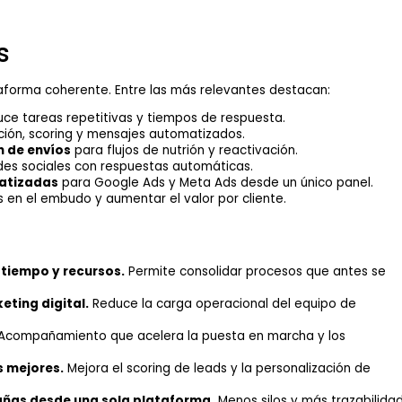
s
aforma coherente. Entre las más relevantes destacan:
ce tareas repetitivas y tiempos de respuesta.
ón, scoring y mensajes automatizados.
n de envíos
para flujos de nutrión y reactivación.
des sociales con respuestas automáticas.
atizadas
para Google Ads y Meta Ads desde un único panel.
 en el embudo y aumentar el valor por cliente.
 tiempo y recursos.
Permite consolidar procesos que antes se
eting digital.
Reduce la carga operacional del equipo de
Acompañamiento que acelera la puesta en marcha y los
s mejores.
Mejora el scoring de leads y la personalización de
añas desde una sola plataforma.
Menos silos y más trazabilida