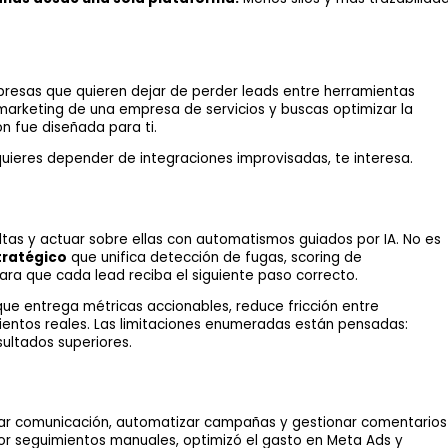
resas que quieren dejar de perder leads entre herramientas
arketing de una empresa de servicios y buscas optimizar la
n fue diseñada para ti.
quieres depender de integraciones improvisadas, te interesa.
ultas y actuar sobre ellas con automatismos guiados por IA. No es
tratégico
que unifica detección de fugas, scoring de
a que cada lead reciba el siguiente paso correcto.
ue entrega métricas accionables, reduce fricción entre
entos reales. Las limitaciones enumeradas están pensadas:
sultados superiores.
izar comunicación, automatizar campañas y gestionar comentarios
or seguimientos manuales, optimizó el gasto en Meta Ads y