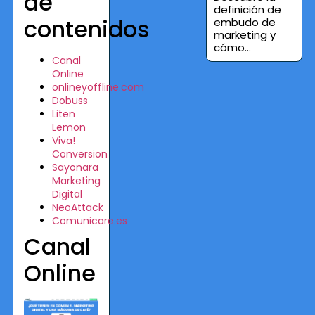
de
definición de
contenidos
embudo de
marketing y
cómo...
Canal
Online
onlineyoffline.com
Dobuss
Liten
Lemon
Viva!
Conversion
Sayonara
Marketing
Digital
NeoAttack
Comunicare.es
Canal
Online