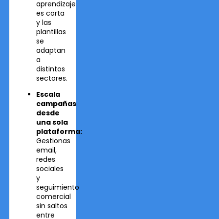
aprendizaje
es corta
y las
plantillas
se
adaptan
a
distintos
sectores.
Escala
campañas
desde
una sola
plataforma:
Gestionas
email,
redes
sociales
y
seguimiento
comercial
sin saltos
entre