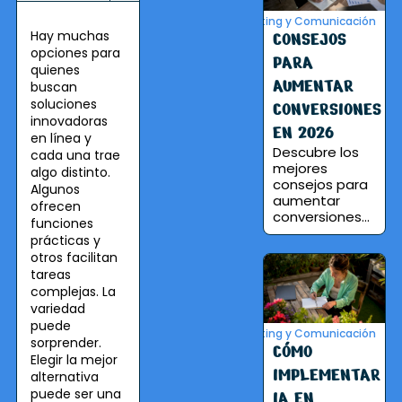
Marketing y Comunicación
Hay muchas
CONSEJOS
opciones para
PARA
quienes
AUMENTAR
buscan
soluciones
CONVERSIONES
innovadoras
EN 2026
en línea y
Descubre los
cada una trae
mejores
algo distinto.
consejos para
Algunos
aumentar
ofrecen
conversiones...
funciones
prácticas y
otros facilitan
tareas
complejas. La
variedad
puede
Marketing y Comunicación
sorprender.
CÓMO
Elegir la mejor
IMPLEMENTAR
alternativa
puede ser una
IA EN