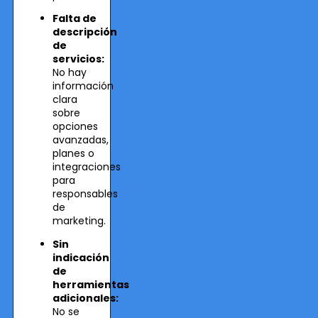
Falta de
descripción
de
servicios:
No hay
información
clara
sobre
opciones
avanzadas,
planes o
integraciones
para
responsables
de
marketing.
Sin
indicación
de
herramientas
adicionales:
No se