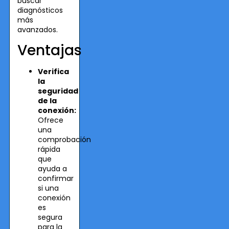
buscar
diagnósticos
más
avanzados.
Ventajas
Verifica
la
seguridad
de la
conexión:
Ofrece
una
comprobación
rápida
que
ayuda a
confirmar
si una
conexión
es
segura
para la