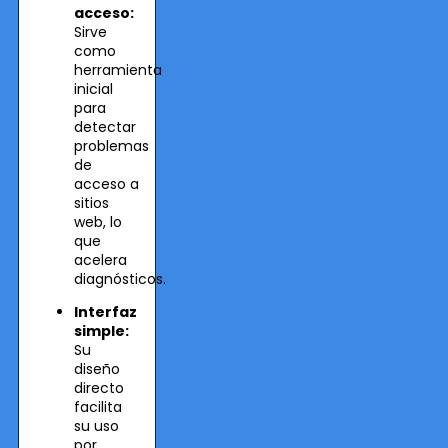
acceso:
Sirve
como
herramienta
inicial
para
detectar
problemas
de
acceso a
sitios
web, lo
que
acelera
diagnósticos.
Interfaz
simple:
Su
diseño
directo
facilita
su uso
por