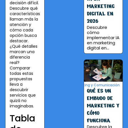
decisión difícil.
MARKETING
Descubre qué
DIGITAL EN
características
llaman más la
2026
atención y
Descubre
cómo cada
cómo
opción busca
implementar IA
destacar.
en marketing
¿Qué detalles
digital en...
marcan una
diferencia
real?
Comparar
todas estas
propuestas
lleva a
Marketing y Comunicación
descubrir
QUÉ ES UN
servicios que
EMBUDO DE
quizá no
MARKETING Y
imaginabas.
CÓMO
Tabla
FUNCIONA
Descubre la